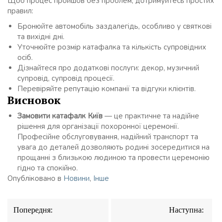
Щоб процес пройшов без проблем, дотримуйтесь простих
правил:
Бронюйте автомобіль заздалегідь, особливо у святкові
та вихідні дні.
Уточнюйте розмір катафалка та кількість супровідних
осіб.
Дізнайтеся про додаткові послуги: декор, музичний
супровід, супровід процесії.
Перевіряйте репутацію компанії та відгуки клієнтів.
Висновок
Замовити катафалк Київ
— це практичне та надійне
рішення для організації похоронної церемонії.
Професійне обслуговування, надійний транспорт та
увага до деталей дозволяють родині зосередитися на
прощанні з близькою людиною та провести церемонію
гідно та спокійно.
Опубліковано в
Новини
,
Інше
Навігація
Попередня:
Наступна:
записів