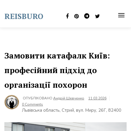
Skip
to
REISBURO
content
TOG
NAVI
Замовити катафалк Київ:
професійний підхід до
організації похорон
ОПУБЛІКОВАНО
Андрій Шевченко
11.03.2026
0 Comments
Львівська область, Стрий, вул. Миру, 26Г, 82400