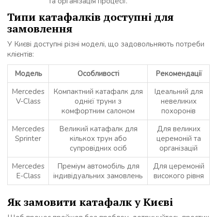
та організація процесії.
Типи катафалків доступні для
замовлення
У Києві доступні різні моделі, що задовольняють потреби
клієнтів:
Модель
Особливості
Рекомендації
Mercedes
Компактний катафалк для
Ідеальний для
V-Class
однієї труни з
невеликих
комфортним салоном
похоронів
Mercedes
Великий катафалк для
Для великих
Sprinter
кількох трун або
церемоній та
супровідних осіб
організацій
Mercedes
Преміум автомобіль для
Для церемоній
E-Class
індивідуальних замовлень
високого рівня
Як замовити катафалк у Києві