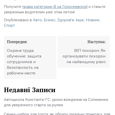
Получите
права категории В на Голосеевской
и станьте
уверенным водителем уже этим летом!
Опубліковано в
Авто
,
Бізнес
,
Здоров'я
,
Інше
,
Новини
,
Спорт
Навігація
Попередня:
Наступна:
записів
Охрана труда
ВІП похорон: Як
обучение: защита
організувати похорон
сотрудников и
на найвищому рівні
безопасность на
рабочем месте
Недавні Записи
Автошкола Константа-ГС: уроки вождения на Соломенке
для уверенного старта за рулем
Свічки-цифри для торта: як обрати ідеальну прикрасу для