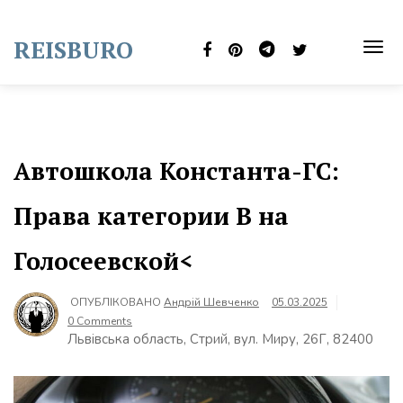
Skip
to
REISBURO
content
TOG
NAVI
Автошкола Константа-ГС:
Права категории В на
Голосеевской<
ОПУБЛІКОВАНО
Андрій Шевченко
05.03.2025
0 Comments
Львівська область, Стрий, вул. Миру, 26Г, 82400